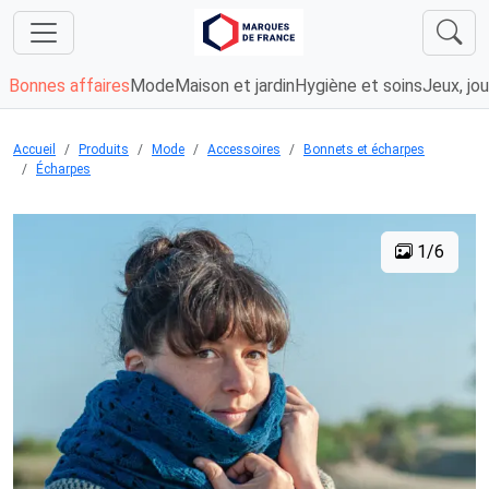
Bonnes affaires
Mode
Maison et jardin
Hygiène et soins
Jeux, jou
Accueil
Produits
Mode
Accessoires
Bonnets et écharpes
Écharpes
1/6