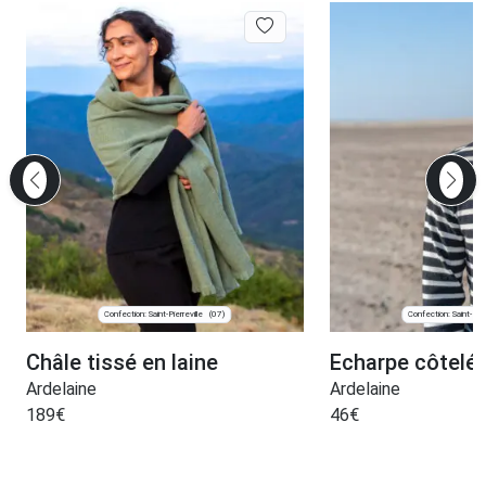
Confection: Saint-Pierreville
Confection: Saint-Pier
(07)
Châle tissé en laine
Echarpe côtelée
Ardelaine
Ardelaine
189
€
46
€