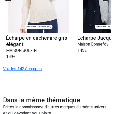
Confection: Chanverrie
Confection: Les Vill
(85)
Écharpe en cachemire gris
Echarpe Jacque
élégant
Maison Bonnefoy
145
€
MAISON SOLFIN
149
€
Voir les 142 écharpes
Dans la même thématique
Faites la connaissance d'autres marques du même univers
et qui devraient vous plaire