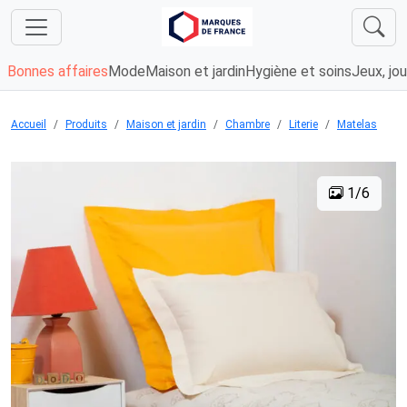
Bonnes affaires
Mode
Maison et jardin
Hygiène et soins
Jeux, jou
Accueil
Produits
Maison et jardin
Chambre
Literie
Matelas
1/6