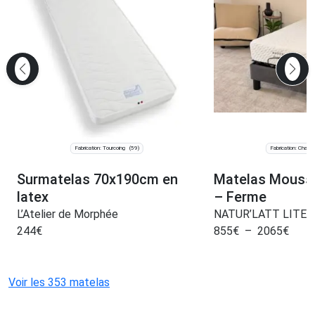
Fabrication: Tourcoing
Fabrication: Chala
(59)
Surmatelas 70x190cm en
Matelas Mouss
latex
– Ferme
L’Atelier de Morphée
NATUR’LATT LITER
244
€
855
€
–
2065
€
Voir les 353 matelas