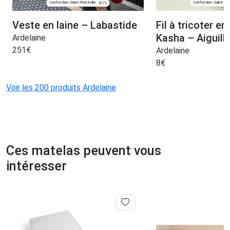
Confection: Saint-Pierreville
Confection: Saint-Pier
(07)
Veste en laine – Labastide
Fil à tricoter en
Kasha – Aiguille
Ardelaine
251
€
Ardelaine
8
€
Voir les 200 produits Ardelaine
Ces matelas peuvent vous
intéresser