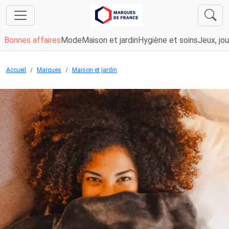
Bonnes affaires
Mode
Maison et jardin
Hygiène et soins
Jeux, jou
Accueil
Marques
Maison et jardin
Chargement...