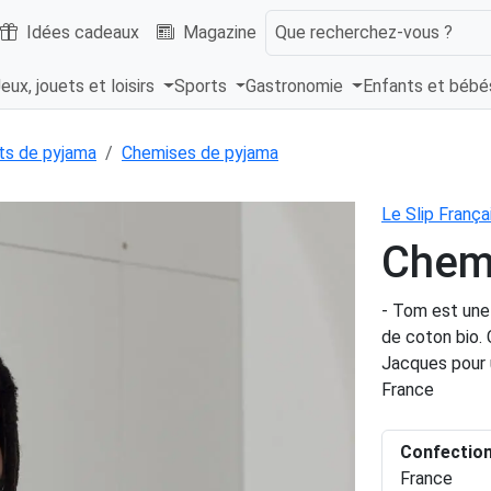
Idées cadeaux
Magazine
Que recherchez-vous ?
eux, jouets et loisirs
Sports
Gastronomie
Enfants et béb
ts de pyjama
Chemises de pyjama
Le Slip França
Chem
- Tom est une
de coton bio. 
Jacques pour 
France
Confectio
France