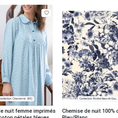
(85)
onfection: Chanverrie
Confection: Rivière-Saas-et-Gourby
e nuit femme imprimés
Chemise de nuit 100% 
 coton pétales bleues
Bleu/Blanc