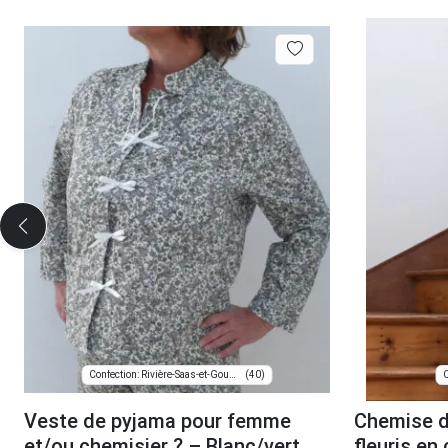
(40)
Confection: Rivière-Saas-et-Gourby
C
Veste de pyjama pour femme
Chemise d
et/ou chemisier ? – Blanc/vert
fleuris en