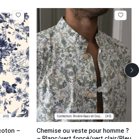
(40)
(40)
Confection: Rivière-Saas-et-Gourby
coton –
Chemise ou veste pour homme ?
– Blanc/vert foncé/vert clair/Bleu