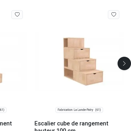
61)
(61)
Fabrication: La Lande-Patry
ement
Escalier cube de rangement
hauteur 100 cm