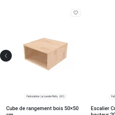
(61)
Fabrication: La Lande-Patry
Fab
Cube de rangement bois 50×50
Escalier 
cm
hauteur 2