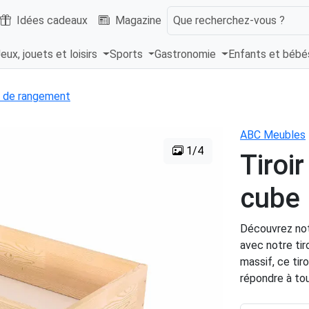
Idées cadeaux
Magazine
Que recherchez-vous ?
eux, jouets et loisirs
Sports
Gastronomie
Enfants et béb
 de rangement
ABC Meubles
1/4
Tiroi
cube
Découvrez not
avec notre tir
massif, ce tir
répondre à to