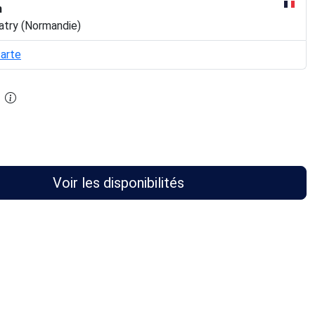
n
atry (Normandie)
carte
Voir les disponibilités