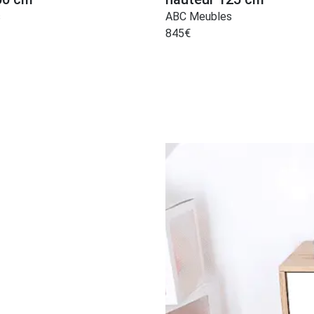
s
ABC Meubles
845
€