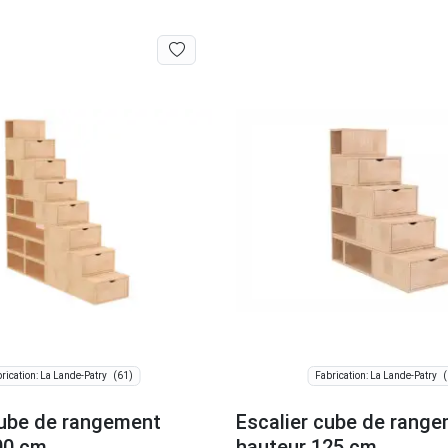
(61)
(
rication: La Lande-Patry
Fabrication: La Lande-Patry
Cube de rangement
Escalier cube de rang
00 cm
hauteur 125 cm