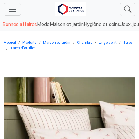
Bonnes affaires
Mode
Maison et jardin
Hygiène et soins
Jeux, jou
Accueil
Produits
Maison et jardin
Chambre
Linge de lit
Taies
Taies d'oreiller