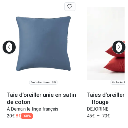
Confection: Nieppe
Confection: Pari
(59)
Taie d’oreiller unie en satin
Taies d’oreiller
de coton
– Rouge
À Demain le linge français
DEJORINE
20
€
8
€
45
€
–
70
€
-60%