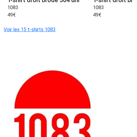
T-shirt droit brode 304 uni
T-shirt droit br
1083
1083
49
€
49
€
Voir les 15 t-shirts 1083