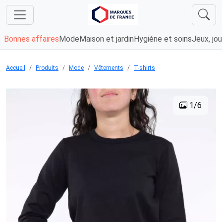
Bonnes affaires
Mode
Maison et jardin
Hygiène et soins
Jeux, jou
Accueil
Produits
Mode
Vêtements
T-shirts
1/6