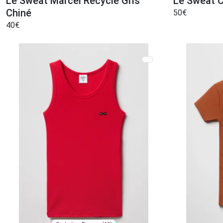
Le Sweat Marcel Recyclé Gris
Le Sweat C
Chiné
50
€
40
€