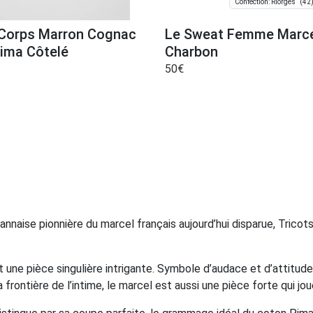
(42
Confection: Riorges
 Corps Marron Cognac
Le Sweat Femme Marce
ima Côtelé
Charbon
50
€
oannaise pionnière du marcel français aujourd’hui disparue, Trico
 une pièce singulière intrigante. Symbole d’audace et d’attitude
 frontière de l’intime, le marcel est aussi une pièce forte qui jo