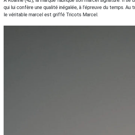
À Roanne (42), la marque fabrique son marcel signature. Il se
qui lui confère une qualité inégalée, à l’épreuve du temps. Au 
le véritable marcel est griffé Tricots Marcel.