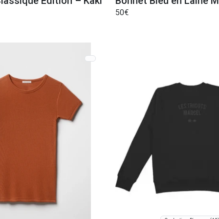
lassique Edition – Kaki
Bonnet Bleu en Laine M
50
€