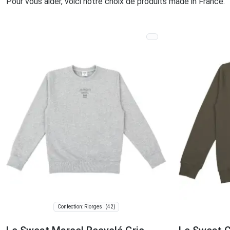
Pour vous aider, voici notre choix de produits made in France.
(42)
Confection: Riorges