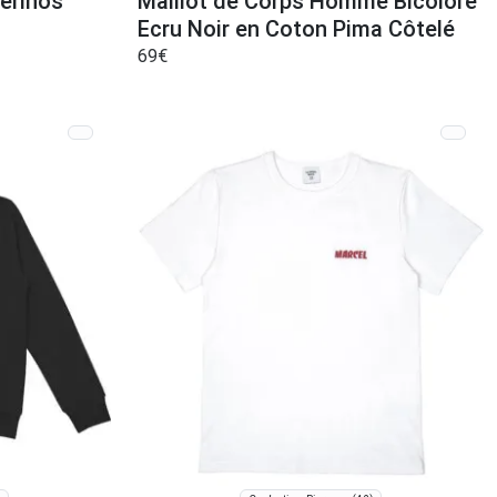
érinos
Maillot de Corps Homme Bicolore
Ecru Noir en Coton Pima Côtelé
69
€