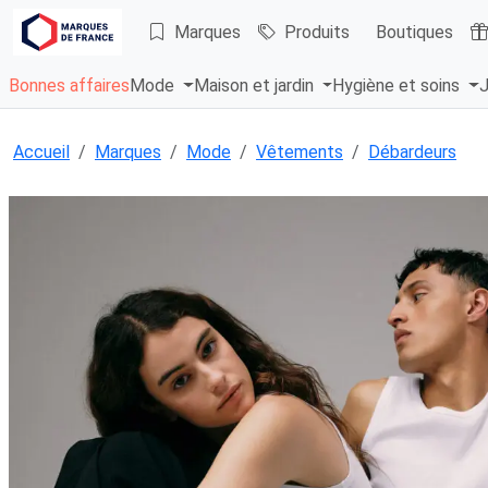
Marques
Produits
Boutiques
Bonnes affaires
Mode
Maison et jardin
Hygiène et soins
J
Accueil
Marques
Mode
Vêtements
Débardeurs
Chargement...