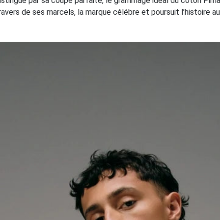
 distingue par sa coupe parfaite, le grammage idéal du coton Pi
travers de ses marcels, la marque célébre et poursuit l’histoire 