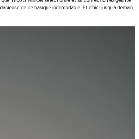
ma que Tricots Marcel sélectionne et sa confection exigeante
audacieuse de ce basique indémodable. Et d’hier jusqu’à demain,