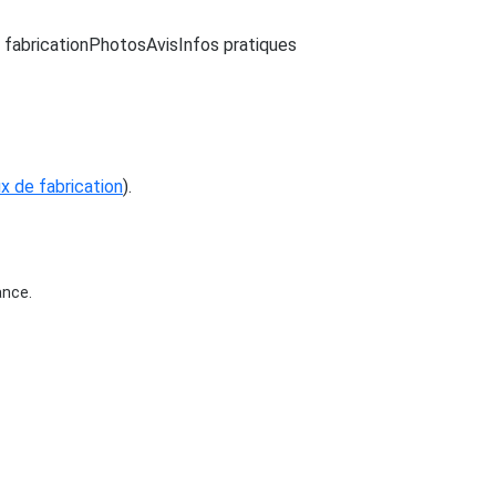
 fabrication
Photos
Avis
Infos pratiques
eux de fabrication
).
ance.