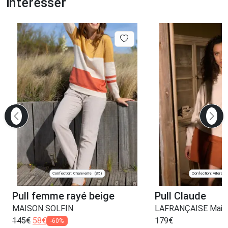
intéresser
Confection: Chanverrie
Confection: Villers-
(85)
Pull femme rayé beige
Pull Claude
MAISON SOLFIN
LAFRANÇAISE Maille
145
€
58
€
179
€
-60%