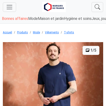
Bonnes affaires
Mode
Maison et jardin
Hygiène et soins
Jeux, jou
Accueil
Produits
Mode
Vêtements
T-shirts
1/5