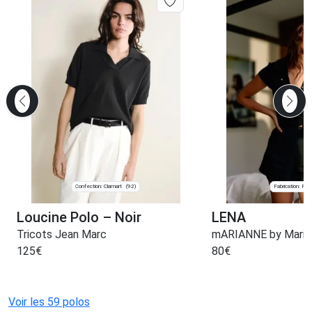
Confection: Clamart
Fabrication: Pari
(92)
Loucine Polo – Noir
LENA
Tricots Jean Marc
mARIANNE by Marie
125
€
80
€
Voir les 59 polos