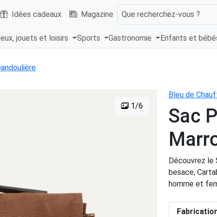
Idées cadeaux
Magazine
Que recherchez-vous ?
eux, jouets et loisirs
Sports
Gastronomie
Enfants et béb
andoulière
Bleu de Chauf
1/6
Sac P
Marr
Découvrez le S
besace, Cartab
homme et femm
Fabricatio