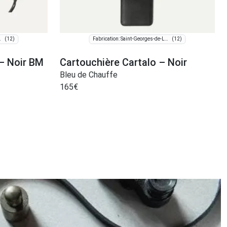
(12)
(12)
de-Luzençon
Fabrication: Saint-Georges-de-Luzençon
– Noir BM
Cartouchière Cartalo – Noir
Bleu de Chauffe
165
€