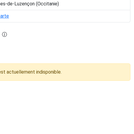
ges-de-Luzençon (Occitanie)
carte
est actuellement indisponible.