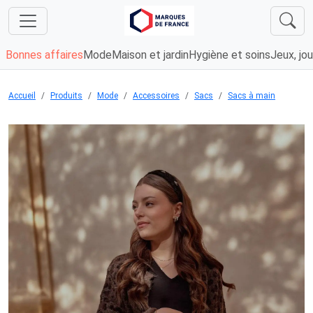
Bonnes affaires
Mode
Maison et jardin
Hygiène et soins
Jeux, jou
Accueil
Produits
Mode
Accessoires
Sacs
Sacs à main