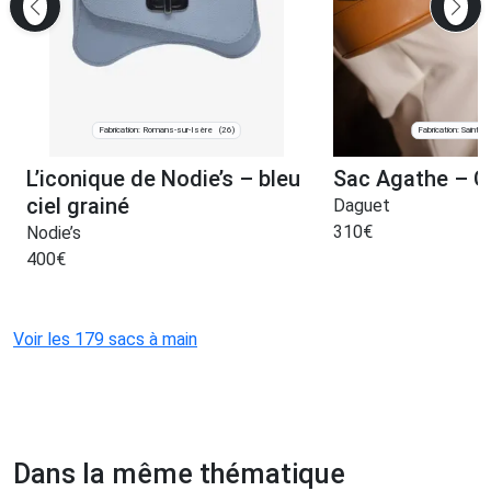
Fabrication: Romans-sur-Isère
Fabrication: Saint-J
(26)
L’iconique de Nodie’s – bleu
Sac Agathe – 
ciel grainé
Daguet
310
€
Nodie’s
400
€
Voir les 179 sacs à main
Dans la même thématique