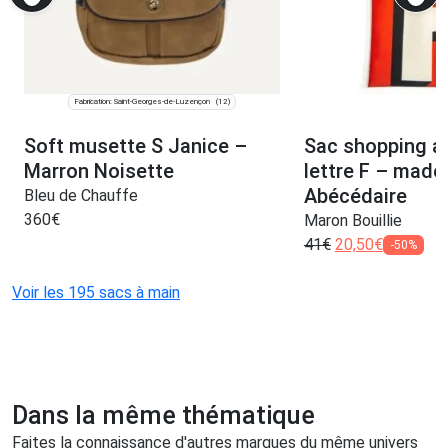
Fabrication: Saint-Georges-de-Luzençon
(12)
Soft musette S Janice –
Sac shopping a
Marron Noisette
lettre F – made
Abécédaire
Bleu de Chauffe
360
€
Maron Bouillie
41
€
20,50
€
-50%
Voir les 195 sacs à main
Dans la même thématique
Faites la connaissance d'autres marques du même univers