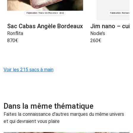
Fabrication: Trans-en-Provence
Fabrication: Romans-s
(83)
Sac Cabas Angèle Bordeaux
Jim nano – cuir
Ronflita
Nodie’s
870
€
260
€
Voir les 215 sacs à main
Dans la même thématique
Faites la connaissance d'autres marques du même univers
et qui devraient vous plaire