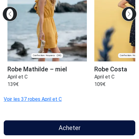
Confection: Noyarey
Confection: Noya
(38)
Robe Mathilde – miel
Robe Costa
April et C
April et C
139
€
109
€
Voir les 37 robes April et C
Acheter