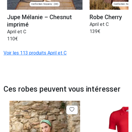
Confection: Noyarey
Confection: Noya
(38)
Jupe Mélanie – Chesnut
Robe Cherry
imprimé
April et C
139
€
April et C
110
€
Voir les 113 produits April et C
Ces robes peuvent vous intéresser