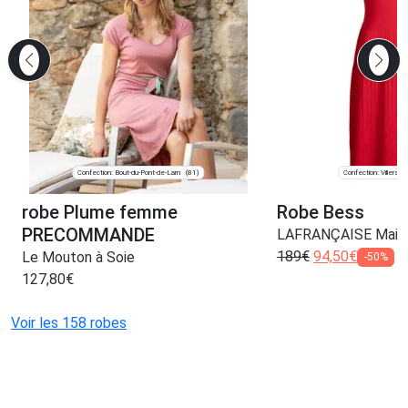
Confection: Bout-du-Pont-de-Larn
Confection: Villers-
(81)
robe Plume femme
Robe Bess
PRECOMMANDE
LAFRANÇAISE Maille
189
€
94,50
€
Le Mouton à Soie
-50%
127,80
€
Voir les 158 robes