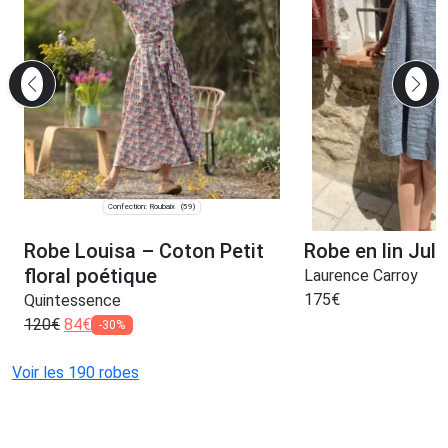
Confection: Roubaix
(59)
Robe Louisa – Coton Petit
Robe en lin Juli
floral poétique
Laurence Carroy
175
€
Quintessence
120
€
84
€
-30%
Voir les 190 robes