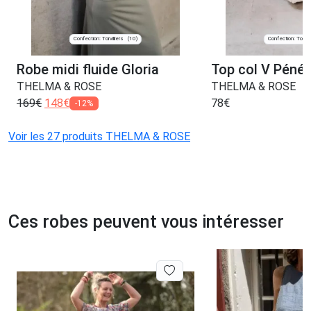
Confection: Torvilliers
Confection: Torvill
(10)
Robe midi fluide Gloria
Top col V Péné
THELMA & ROSE
THELMA & ROSE
169
€
148
€
78
€
-12%
Voir les 27 produits THELMA & ROSE
Ces robes peuvent vous intéresser