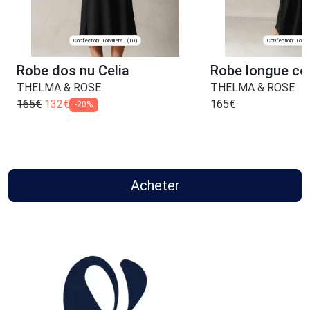
Confection: Torvilliers
Confection: Torvill
(10)
Robe dos nu Celia
Robe longue co
THELMA & ROSE
THELMA & ROSE
165
€
132
€
165
€
-20%
Acheter