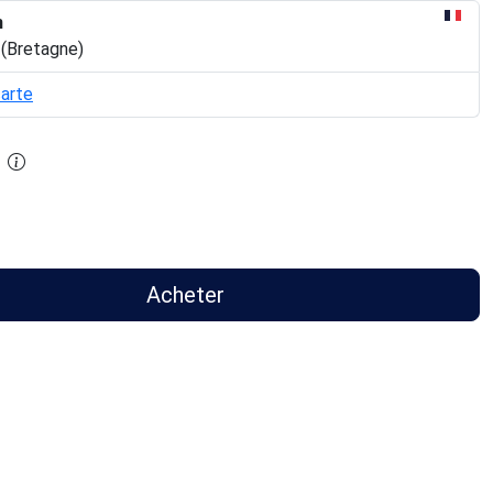
n
 (Bretagne)
carte
Acheter