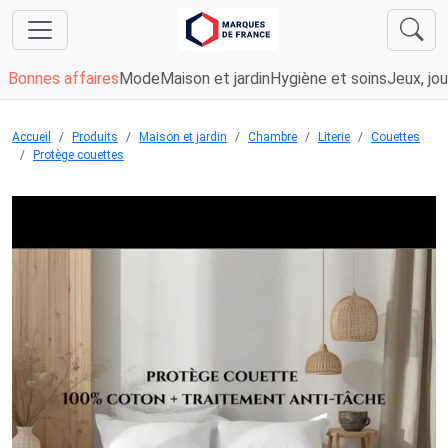
Bonnes affaires
Mode
Maison et jardin
Hygiène et soins
Jeux, jou
Accueil
Produits
Maison et jardin
Chambre
Literie
Couettes
Protège couettes