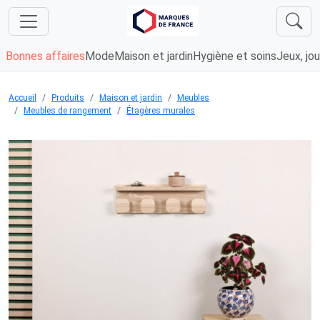
Bonnes affaires
Mode
Maison et jardin
Hygiène et soins
Jeux, jou
Accueil
Produits
Maison et jardin
Meubles
Meubles de rangement
Étagères murales