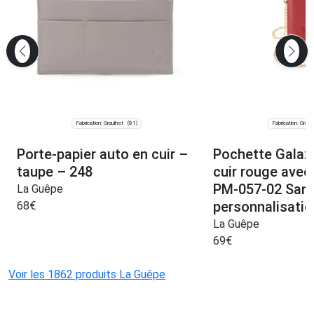
Fabrication: Graulhet
Fabrication: Graul
(81)
Porte-papier auto en cuir –
Pochette Galax
taupe – 248
cuir rouge avec
PM-057-02 San
La Guêpe
personnalisatio
68
€
La Guêpe
69
€
Voir les 1862 produits La Guêpe