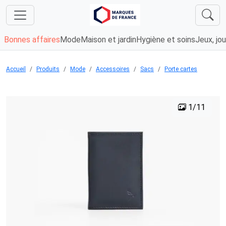
Bonnes affaires
Mode
Maison et jardin
Hygiène et soins
Jeux, jou
Accueil
Produits
Mode
Accessoires
Sacs
Porte cartes
1/11