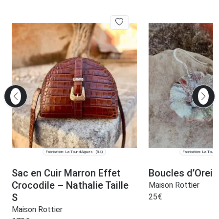
Fabrication: La Tour d'Aigues
Fabrication: La Tour d
(84)
Sac en Cuir Marron Effet
Boucles d’Oreil
Crocodile – Nathalie Taille
Maison Rottier
S
25
€
Maison Rottier