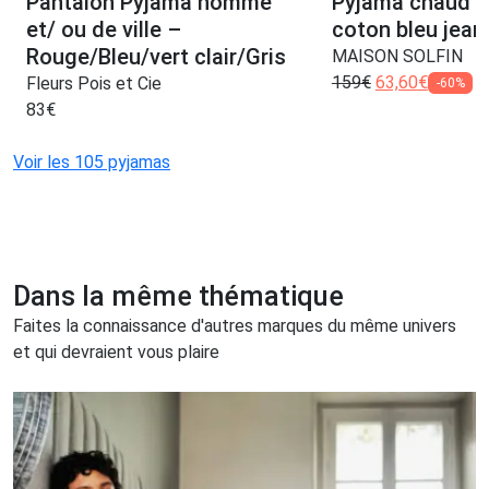
Pantalon Pyjama homme
Pyjama chaud 
et/ ou de ville –
coton bleu jean
Rouge/Bleu/vert clair/Gris
MAISON SOLFIN
159
€
63,60
€
Fleurs Pois et Cie
-60%
83
€
Voir les 105 pyjamas
Dans la même thématique
Faites la connaissance d'autres marques du même univers
et qui devraient vous plaire