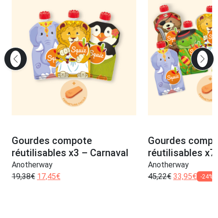
Gourdes compote
Gourdes compo
réutilisables x3 – Carnaval
réutilisables x7
Anotherway
Anotherway
19,38
€
17,45
€
45,22
€
33,95
€
-24%