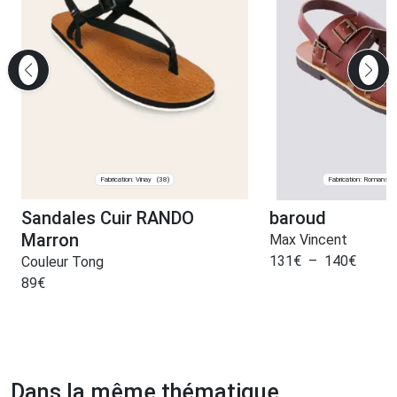
Fabrication: Vinay
Fabrication: Romans-s
(38)
Sandales Cuir RANDO
baroud
Marron
Max Vincent
131
€
–
140
€
Couleur Tong
89
€
Dans la même thématique