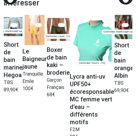
intéresser
tion: Montrevault-sur-Èvre
(49)
Confection: Montrevault-sur-Èv
Confection: Lavau
(10)
Short
Short
Boxer
Le
de
de
de bain
Baigneur
bain
bain
kaki –
Confection: Troyes
(10)
jaune
marine
orange
broderie
Tranquille
T
Hegoa
Albin
Lycra anti-uv
Garçon
Emile
E
TBS
TBS
UPF50+
Français
100
€
89,90
€
69,90
€
écoresponsable
68
€
MC femme vert
d’eau –
différents
motifs
F2M