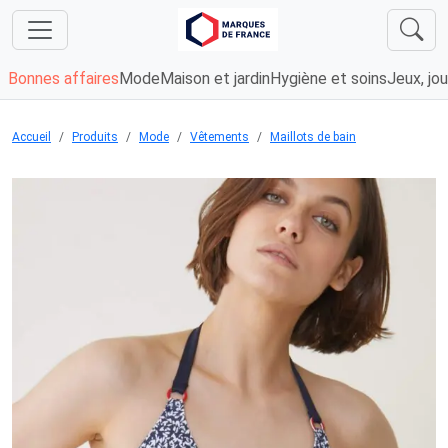
Bonnes affaires
Mode
Maison et jardin
Hygiène et soins
Jeux, jou
Accueil
Produits
Mode
Vêtements
Maillots de bain