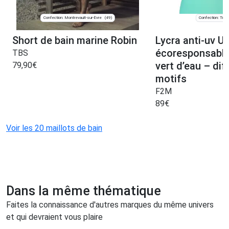
Confection: Montrevault-sur-Èvre
Confection: Troy
(49)
Short de bain marine Robin
Lycra anti-uv U
écoresponsabl
TBS
vert d’eau – dif
79,90
€
motifs
F2M
89
€
Voir les 20 maillots de bain
Dans la même thématique
Faites la connaissance d'autres marques du même univers
et qui devraient vous plaire