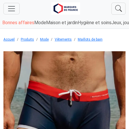
Bonnes affaires
Mode
Maison et jardin
Hygiène et soins
Jeux, jou
Accueil
Produits
Mode
Vêtements
Maillots de bain