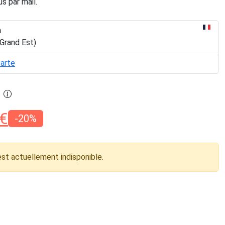
s par mail.
n
Grand Est)
carte
€
-20%
est actuellement indisponible.