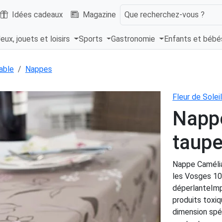
Idées cadeaux
Magazine
Que recherchez-vous ?
eux, jouets et loisirs
Sports
Gastronomie
Enfants et béb
able
Nappes
Fleur de Soleil
Nappe
taupe
Nappe Camélia
les Vosges 10
déperlanteImpr
produits toxiq
dimension spéc