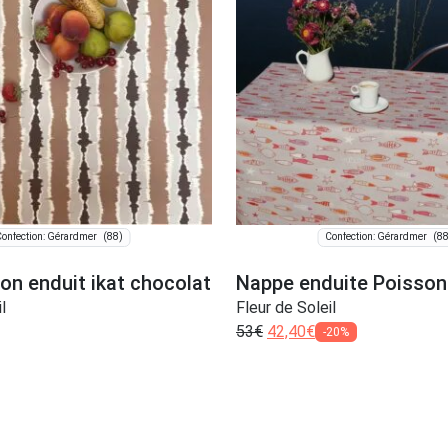
(88)
(88
onfection: Gérardmer
Confection: Gérardmer
on enduit ikat chocolat
Nappe enduite Poissons
l
Fleur de Soleil
53
€
42,40
€
-20%