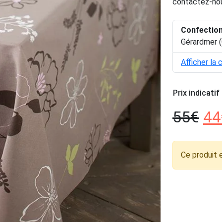
contactez-nou
Confectio
Gérardmer (
Afficher la 
Prix indicatif
55
€
44
Ce produit 