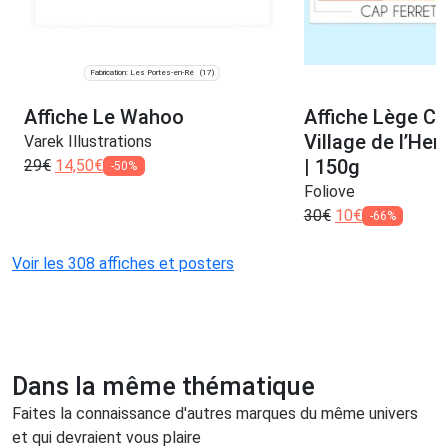
Fabrication: Les Portes-en-Ré
(17)
Affiche Le Wahoo
Affiche Lège Ca
Village de l’He
Varek Illustrations
| 150g
29
€
14,50
€
-50%
Foliove
30
€
10
€
-66%
Voir les 308 affiches et posters
Dans la même thématique
Faites la connaissance d'autres marques du même univers
et qui devraient vous plaire