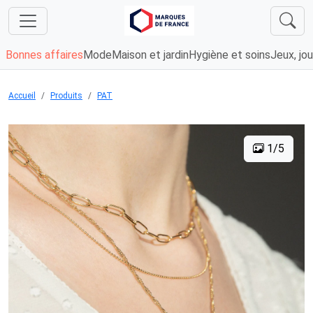
Bonnes affaires
Mode
Maison et jardin
Hygiène et soins
Jeux, jou
Accueil
Produits
PAT
1/5