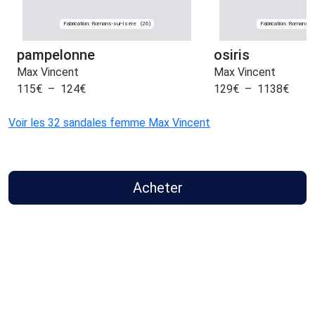
Fabrication: Romans-sur-Isère
Fabrication: Romans-s
(26)
pampelonne
osiris
Max Vincent
Max Vincent
115
€
–
124
€
129
€
–
1138
€
Voir les 32 sandales femme Max Vincent
Acheter