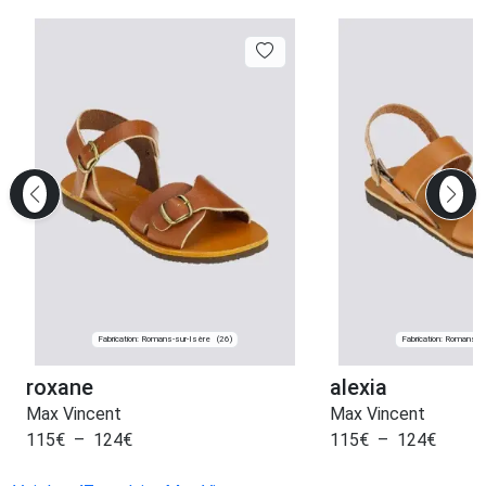
Fabrication: Romans-sur-Isère
Fabrication: Romans-s
(26)
roxane
alexia
Max Vincent
Max Vincent
115
€
–
124
€
115
€
–
124
€