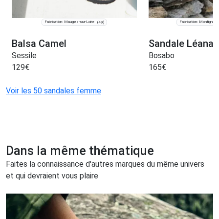
Fabrication: Mauges-sur-Loire
Fabrication: Montigné 
(49)
Balsa Camel
Sandale Léana
Sessile
Bosabo
129
€
165
€
Voir les 50 sandales femme
Dans la même thématique
Faites la connaissance d'autres marques du même univers
et qui devraient vous plaire