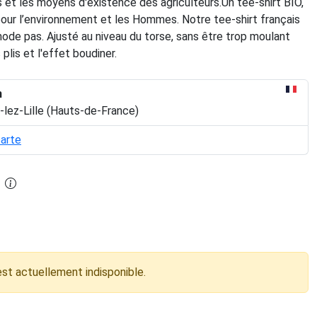
 et les moyens d'existence des agriculteurs.Un tee-shirt BIO,
pour l’environnement et les Hommes. Notre tee-shirt français
ode pas. Ajusté au niveau du torse, sans être trop moulant
 plis et l'effet boudiner.
n
-lez-Lille (Hauts-de-France)
carte
est actuellement indisponible.