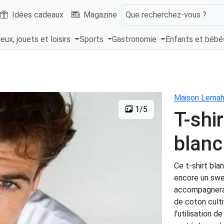
Idées cadeaux
Magazine
Que recherchez-vous ?
eux, jouets et loisirs
Sports
Gastronomie
Enfants et béb
Maison Lemah
1/5
T-shi
blanc
Ce t-shirt bla
encore un swea
accompagnera 
de coton culti
l'utilisation d