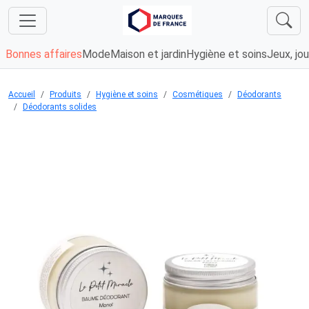
Bonnes affaires
Mode
Maison et jardin
Hygiène et soins
Jeux, jou
Accueil
Produits
Hygiène et soins
Cosmétiques
Déodorants
Déodorants solides