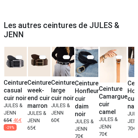
Les autres ceintures de JULES &
JENN
Ceinture
Ceinture
Ceinture
Ceinture
Cei
Ceinture
casual
week-
large
Honfleur
Hon
Camargue
cuir noir
end cuir
cuir noir
cuir
cuir
cuir
marron
daim
nat
JULES &
JULES &
camel
JENN
JENN
noir
JULES &
JUL
JULES &
65
€
46
€
60
€
JENN
JEN
JULES &
JENN
65
€
-29%
70
€
JENN
70
€
70
€