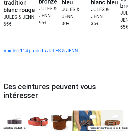
bronze
bleu
blanc bleu
tradition
bri
JULES &
blanc rouge
JULES &
JULES &
JULE
JENN
JENN
JENN
JULES & JENN
JEN
95
€
30
€
35
€
65
€
55
€
Voir les 114 produits JULES & JENN
Ces ceintures peuvent vous
intéresser
Fabrication: Graulhet
Fabrication: Saint-Georges-de-Luzençon
Fabricati
(81)