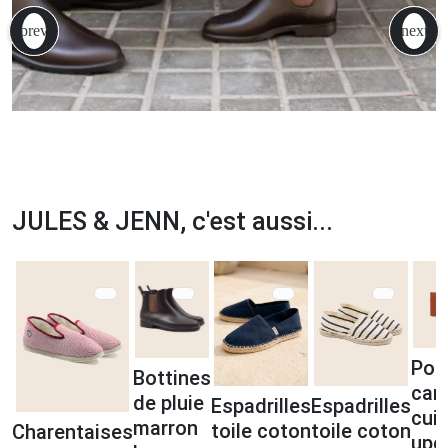
JULES & JENN, c'est aussi...
Por
Bottines
car
de pluie
Espadrilles
Espadrilles
cuir
marron
toile coton
toile coton
Charentaises
upc