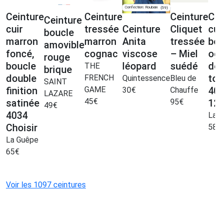
Confection: Roubaix
(59)
Ceinture
Ceinture
Ceinture
Ce
Ceinture
cuir
tressée
Ceinture
Cliquet
cui
boucle
marron
marron
Anita
tressée
bo
amovible
foncé,
cognac
viscose
– Miel
og
rouge
boucle
léopard
suédé
de
THE
brique
double
to
FRENCH
Quintessence
Bleu de
SAINT
finition
GAME
40
30
€
Chauffe
LAZARE
45
€
satinée
95
€
12
49
€
4034
La 
Choisir
58
La Guêpe
65
€
Voir les 1097 ceintures