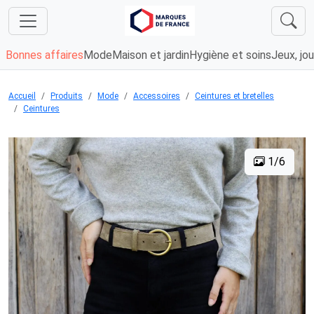
Bonnes affaires
Mode
Maison et jardin
Hygiène et soins
Jeux, jou
Accueil
Produits
Mode
Accessoires
Ceintures et bretelles
Ceintures
1/6