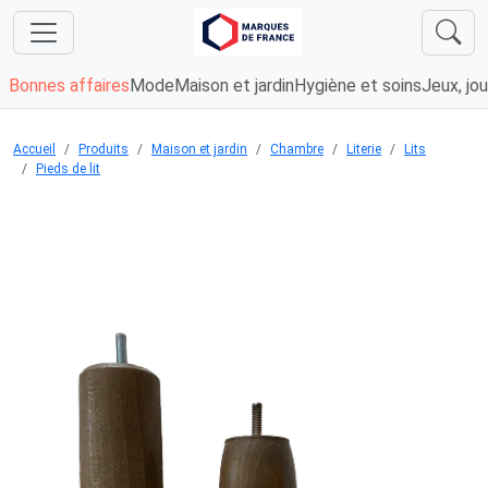
Bonnes affaires
Mode
Maison et jardin
Hygiène et soins
Jeux, jou
Accueil
Produits
Maison et jardin
Chambre
Literie
Lits
Pieds de lit