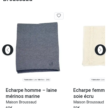
Fabrication: Les Villettes
Fabrication: Les Vil
(43)
Echarpe homme – laine
Echarpe femme 
mérinos marine
soie écru
Maison Broussaud
Maison Broussaud
69
€
59
€