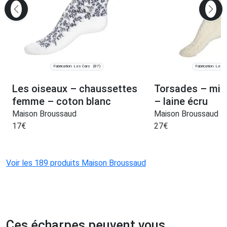
Fabrication: Les Cars
Fabrication: Les C
(87)
Les oiseaux – chaussettes
Torsades – mi
femme – coton blanc
– laine écru
Maison Broussaud
Maison Broussaud
17
€
27
€
Voir les 189 produits Maison Broussaud
Ces écharpes peuvent vous