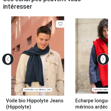
intéresser
Confection: Les Villettes
Confection: Saint-Pier
(43)
Voile bio Hippolyte Jeans
Echarpe longue 
(Hippolyte)
mérinos ardéch