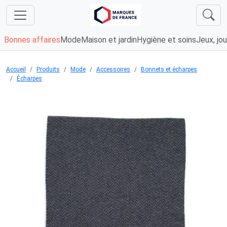
Bonnes affaires
Mode
Maison et jardin
Hygiène et soins
Jeux, jou
Accueil
Produits
Mode
Accessoires
Bonnets et écharpes
Écharpes