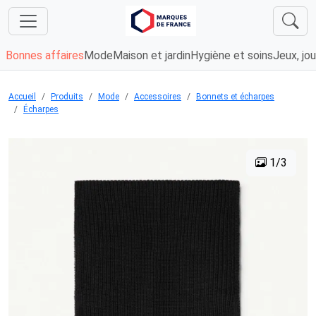
Bonnes affaires
Mode
Maison et jardin
Hygiène et soins
Jeux, jou
Accueil
Produits
Mode
Accessoires
Bonnets et écharpes
Écharpes
1/3