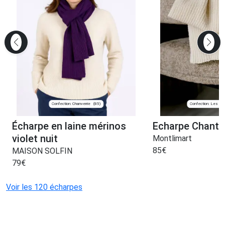
Confection: Chanverrie
Confection: Les Vill
(85)
Écharpe en laine mérinos
Echarpe Chanter
violet nuit
Montlimart
85
€
MAISON SOLFIN
79
€
Voir les 120 écharpes