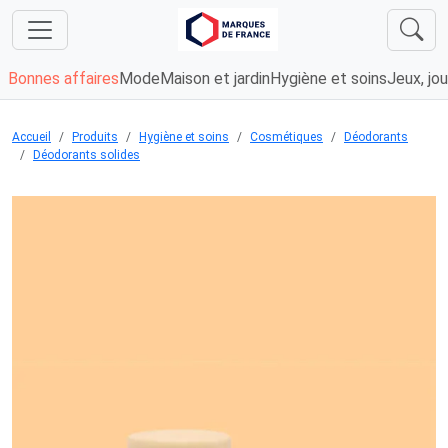
Bonnes affaires
Mode
Maison et jardin
Hygiène et soins
Jeux, jou
Accueil
Produits
Hygiène et soins
Cosmétiques
Déodorants
Déodorants solides