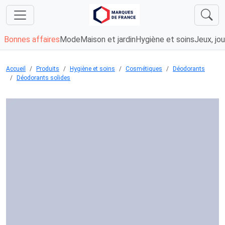
Bonnes affaires
Mode
Maison et jardin
Hygiène et soins
Jeux, jou
Accueil
Produits
Hygiène et soins
Cosmétiques
Déodorants
Déodorants solides