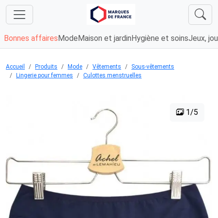
Bonnes affaires
Mode
Maison et jardin
Hygiène et soins
Jeux, jou
Accueil
Produits
Mode
Vêtements
Sous-vêtements
Lingerie pour femmes
Culottes menstruelles
1/5