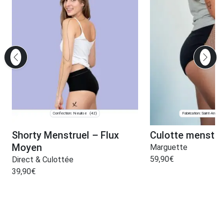
Confection: Neulise
Fabrication: Saint-André-
(42)
Shorty Menstruel – Flux
Culotte menstr
Moyen
Marguette
59,90
€
Direct & Culottée
39,90
€