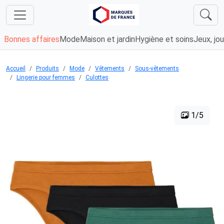
Bonnes affaires
Mode
Maison et jardin
Hygiène et soins
Jeux, jou
Accueil
Produits
Mode
Vêtements
Sous-vêtements
Lingerie pour femmes
Culottes
1/5