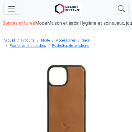
Bonnes affaires
Mode
Maison et jardin
Hygiène et soins
Jeux, jou
Accueil
Produits
Mode
Accessoires
Sacs
Pochettes et sacoches
Pochettes de téléphone