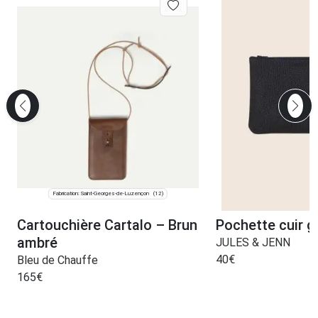
Fabrication: Saint-Georges-de-Luzençon
(12)
Cartouchière Cartalo – Brun
Pochette cuir gr
ambré
JULES & JENN
40
€
Bleu de Chauffe
165
€