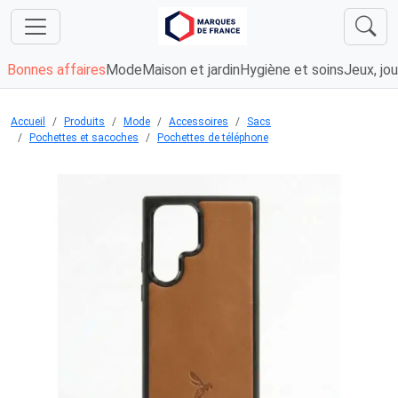
Bonnes affaires
Mode
Maison et jardin
Hygiène et soins
Jeux, jou
Accueil
Produits
Mode
Accessoires
Sacs
Pochettes et sacoches
Pochettes de téléphone