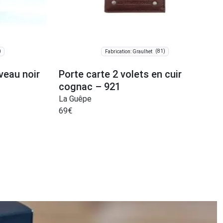
)
(81)
Fabrication: Graulhet
veau noir
Porte carte 2 volets en cuir
cognac – 921
La Guêpe
69
€