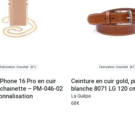
(81)
(81
Fabrication: Graulhet
Fabrication: Graulhet
Phone 16 Pro en cuir
Ceinture en cuir gold, p
 chainette – PM-046-02
blanche 8071 LG 120 c
onnalisation
La Guêpe
68
€