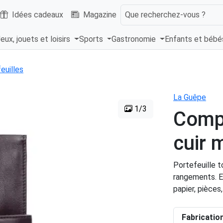
Idées cadeaux
Magazine
Que recherchez-vous ?
eux, jouets et loisirs
Sports
Gastronomie
Enfants et béb
euilles
La Guêpe
1/3
Compa
cuir 
Portefeuille t
rangements. E
papier, pièces, 
Fabricatio