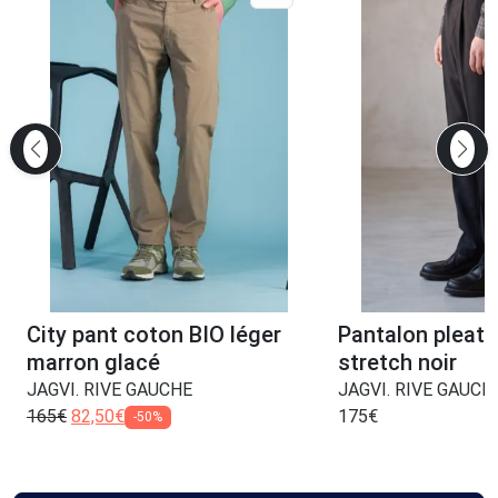
City pant coton BIO léger
Pantalon pleats
marron glacé
stretch noir
JAGVI. RIVE GAUCHE
JAGVI. RIVE GAUCH
165
€
82,50
€
175
€
-50%