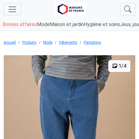
Bonnes affaires
Mode
Maison et jardin
Hygiène et soins
Jeux, jou
Accueil
Produits
Mode
Vêtements
Pantalons
1/4