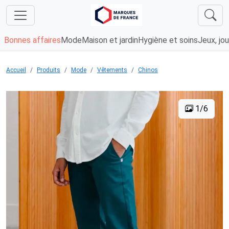
Bonnes affaires
Mode
Maison et jardin
Hygiène et soins
Jeux, jou
Accueil
Produits
Mode
Vêtements
Chinos
1/6