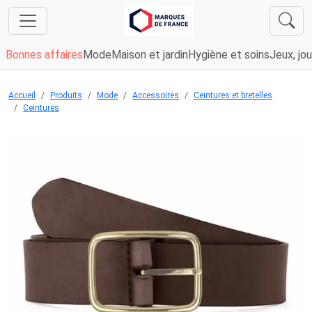
Bonnes affaires
Mode
Maison et jardin
Hygiène et soins
Jeux, jou
Accueil
Produits
Mode
Accessoires
Ceintures et bretelles
Ceintures