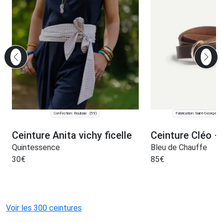
Confection: Roubaix
Fabrication: Saint-Georges
(59)
Ceinture Anita vichy ficelle
Ceinture Cléo –
Quintessence
Bleu de Chauffe
30
€
85
€
Voir les 300 ceintures