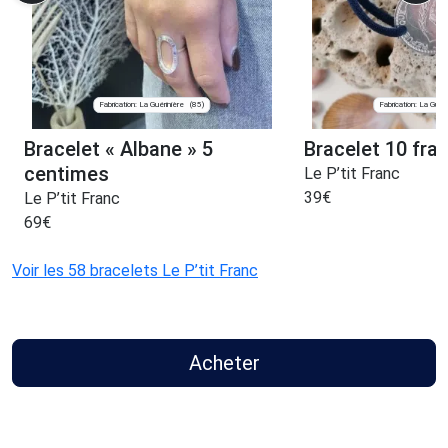
Fabrication: La Guérinière
Fabrication: La Guéri
(85)
Bracelet « Albane » 5
Bracelet 10 fran
centimes
Le P’tit Franc
39
€
Le P’tit Franc
69
€
Voir les 58 bracelets Le P’tit Franc
Acheter