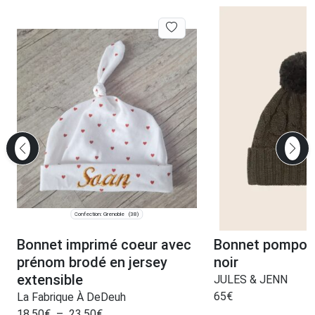
Confection: Grenoble
(38)
Bonnet imprimé coeur avec
Bonnet pompon 
prénom brodé en jersey
noir
extensible
JULES & JENN
65
€
La Fabrique À DeDeuh
18,50
€
–
23,50
€