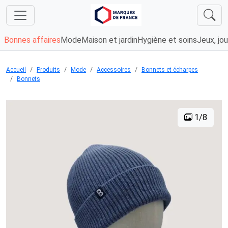
Bonnes affaires
Mode
Maison et jardin
Hygiène et soins
Jeux, jou
Accueil
Produits
Mode
Accessoires
Bonnets et écharpes
Bonnets
1/8