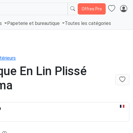
Offres Pro
és
Papeterie et bureautique
Toutes les catégories
térieurs
que En Lin Plissé
ma
n