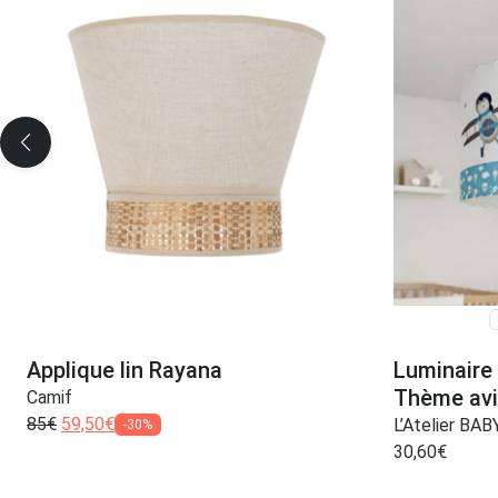
Applique lin Rayana
Luminaire
Thème avi
Camif
85
€
59,50
€
L’Atelier BA
-30%
30,60
€