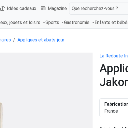
Idées cadeaux
Magazine
Que recherchez-vous ?
eux, jouets et loisirs
Sports
Gastronomie
Enfants et béb
naires
Appliques et abats-jour
La Redoute In
Appli
Jako
Fabricatio
France